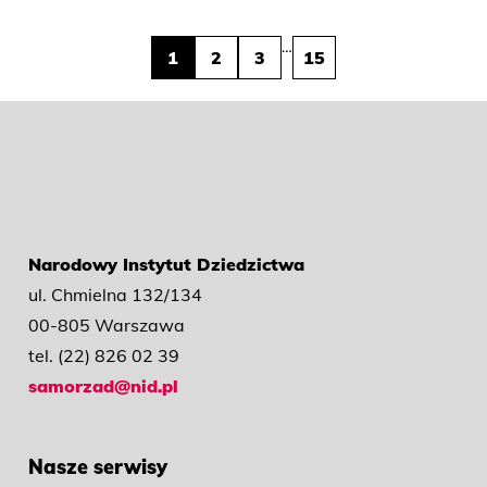
…
1
2
3
15
Narodowy Instytut Dziedzictwa
ul. Chmielna 132/134
00-805 Warszawa
tel. (22) 826 02 39
samorzad@nid.pl
Nasze serwisy