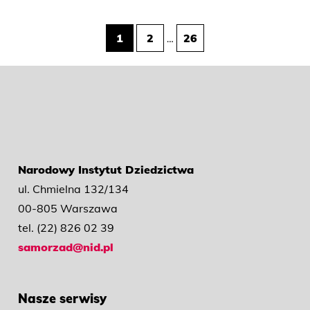
Stronicowanie
1
2
26
…
wpisów
Narodowy Instytut Dziedzictwa
ul. Chmielna 132/134
00-805 Warszawa
tel. (22) 826 02 39
samorzad@nid.pl
Nasze serwisy