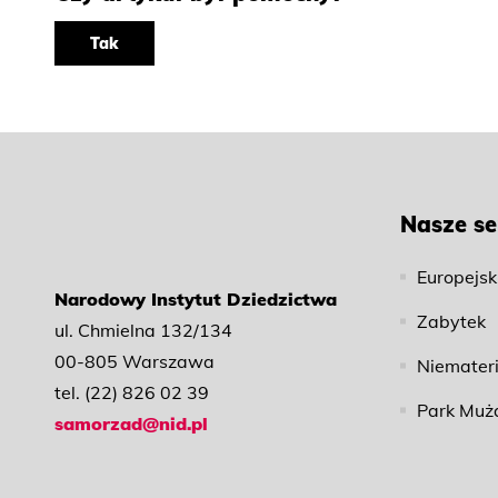
Tak
Nasze se
Europejsk
Narodowy Instytut Dziedzictwa
Zabytek
ul. Chmielna 132/134
00-805 Warszawa
Niemater
tel. (22) 826 02 39
Park Muż
samorzad@nid.pl