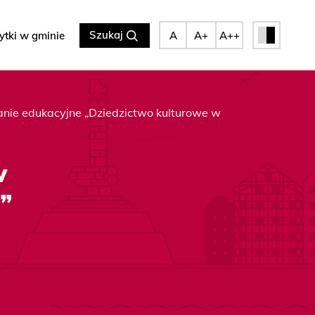
Szukaj
ytki w gminie
A
A+
A++
nie edukacyjne „Dziedzictwo kulturowe w
w
”