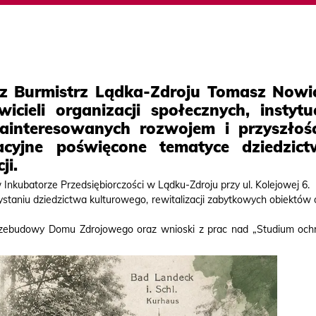
az Burmistrz Lądka-Zdroju Tomasz Nowi
cieli organizacji społecznych, instytuc
zainteresowanych rozwojem i przyszłoś
cyjne poświęcone tematyce dziedzict
ji.
Inkubatorze Przedsiębiorczości w Lądku-Zdroju przy ul. Kolejowej 6.
taniu dziedzictwa kulturowego, rewitalizacji zabytkowych obiektów 
przebudowy Domu Zdrojowego oraz wnioski z prac nad „Studium och