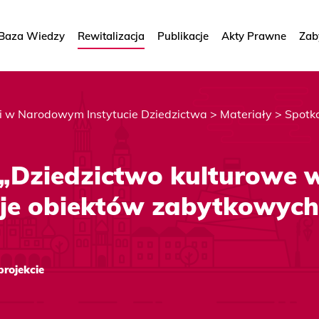
Baza Wiedzy
Rewitalizacja
Publikacje
Akty Prawne
Zab
ji w Narodowym Instytucie Dziedzictwa
>
Materiały
>
Spotka
 „Dziedzictwo kulturowe 
acje obiektów zabytkowych
projekcie